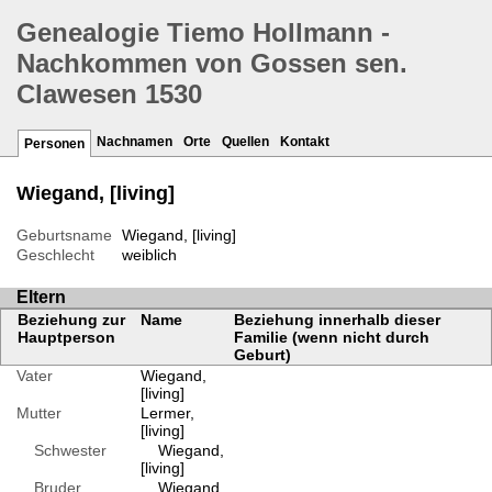
Genealogie Tiemo Hollmann -
Nachkommen von Gossen sen.
Clawesen 1530
Nachnamen
Orte
Quellen
Kontakt
Personen
Wiegand, [living]
Geburtsname
Wiegand, [living]
Geschlecht
weiblich
Eltern
Beziehung zur
Name
Beziehung innerhalb dieser
Hauptperson
Familie (wenn nicht durch
Geburt)
Vater
Wiegand,
[living]
Mutter
Lermer,
[living]
Schwester
Wiegand,
[living]
Bruder
Wiegand,