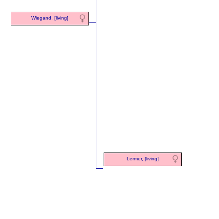
Wiegand, [living]
Lermer, [living]