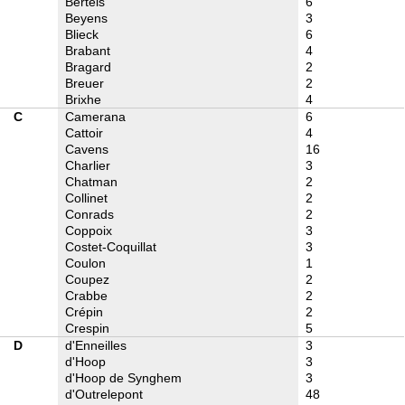
Bertels
6
Beyens
3
Blieck
6
Brabant
4
Bragard
2
Breuer
2
Brixhe
4
C
Camerana
6
Cattoir
4
Cavens
16
Charlier
3
Chatman
2
Collinet
2
Conrads
2
Coppoix
3
Costet-Coquillat
3
Coulon
1
Coupez
2
Crabbe
2
Crépin
2
Crespin
5
D
d'Enneilles
3
d'Hoop
3
d'Hoop de Synghem
3
d'Outrelepont
48