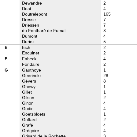
Dewandre
2
Doat
4
Doutrelepont
165
Dresse
7
Driessen
7
du Fontbaré de Fumal
3
Dumont
4
Duriez
5
E
Eich
2
Enquinet
2
F
Fabeck
4
Fondaire
2
G
Gauthoye
1
Geerinckx
28
Gévers
8
Ghewy
1
Gillet
1
Gilson
2
Ginon
4
Godin
4
Goetsbloets
1
Goffard
2
Grafé
4
Grégoire
4
Grisard de la Rochette
3