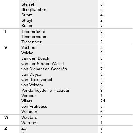
Steisel
6
Stinglhamber
5
Strom
4
Struyf
2
Sutter
7
T
Timmerhans
9
Timmermans
2
Trasenster
2
V
Vacheer
3
Valcke
6
van den Bosch
3
van der Straten Waillet
2
van Dionant de Cacérès
7
van Duyse
3
van Rijckevorsel
2
van Volsem
2
Vanderheyden a Hauzeur
9
Vercour
1
Villers
24
von Frühbuss
5
Vroonen
6
W
Wauters
4
Wernher
1
Z
Zar
7