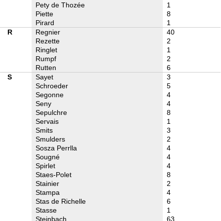
Pety de Thozée
1
Piette
8
Pirard
1
R
Regnier
40
Rezette
2
Ringlet
1
Rumpf
2
Rutten
6
S
Sayet
3
Schroeder
5
Segonne
4
Seny
4
Sepulchre
8
Servais
1
Smits
3
Smulders
2
Sosza Perrlla
4
Sougné
4
Spirlet
4
Staes-Polet
8
Stainier
2
Stampa
4
Stas de Richelle
6
Stasse
1
Steinbach
63