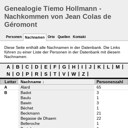
Genealogie Tiemo Hollmann -
Nachkommen von Jean Colas de
Géromont
Personen
Orte
Quellen
Kontakt
Nachnamen
Diese Seite enthält alle Nachnamen in der Datenbank. Die Links
führen zu einer Liste der Personen in der Datenbank mit diesem
Nachnamen.
A
B
C
D
E
F
G
H
I
J
K
L
M
N
O
P
R
S
T
V
W
Z
Letter
Nachname
Personenzahl
A
Alard
65
B
Badot
3
Baulu
1
Bawin
3
Béchet
1
Beckmann
21
Begasse de Dhaem
22
Belleroche
1