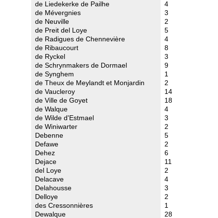
de Liedekerke de Pailhe
4
de Mévergnies
3
de Neuville
2
de Preit del Loye
5
de Radigues de Chennevière
4
de Ribaucourt
8
de Ryckel
3
de Schrynmakers de Dormael
9
de Synghem
1
de Theux de Meylandt et Monjardin
2
de Vaucleroy
14
de Ville de Goyet
18
de Walque
4
de Wilde d'Estmael
3
de Winiwarter
2
Debenne
5
Defawe
2
Dehez
6
Dejace
11
del Loye
2
Delacave
4
Delahousse
3
Delloye
2
des Cressonnières
1
Dewalque
28