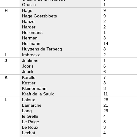
Gruslin
1
H
Hage
9
Hage Goetsbloets
9
Hanze
2
Harder
2
Hellemans
1
Herman
3
Hollmann
14
Huyttens de Terbecq
8
I
Imbreckx
2
J
Jeukens
1
Jooris
6
Jouck
6
K
Karelle
7
Kestler
3
Kleinermann
8
Kraft de la Saulx
11
L
Laloux
28
Lamarche
21
Lang
29
le Grelle
4
Le Paige
3
Le Roux
3
Lechat
4