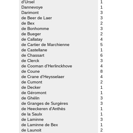
d'Ursel
1
Dannevoye
1
Darimont
3
de Beer de Laer
3
de Bex
2
de Bonhomme
3
de Bueger
2
de Callatay
4
de Cartier de Marchienne
5
de Castellane
1
de Chassart
6
de Clerck
3
de Cooman d'Herlinckhove
4
de Coune
8
de Crane d'Heysselaer
4
de Cumont
2
de Decker
1
de Géromont
1
de Ghélin
3
de Granges de Surgères
3
de Heeckeren d'Anthès
1
de la Saulx
1
de Laminne
3
de Laminne de Bex
1
de Launoit
2