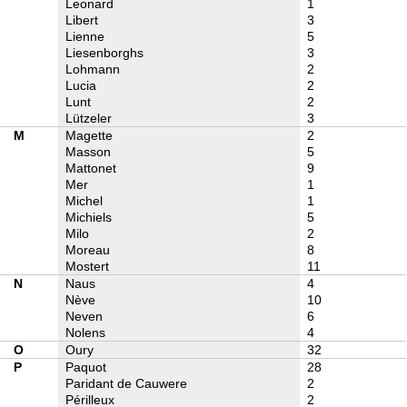
Leonard
1
Libert
3
Lienne
5
Liesenborghs
3
Lohmann
2
Lucia
2
Lunt
2
Lützeler
3
M
Magette
2
Masson
5
Mattonet
9
Mer
1
Michel
1
Michiels
5
Milo
2
Moreau
8
Mostert
11
N
Naus
4
Nève
10
Neven
6
Nolens
4
O
Oury
32
P
Paquot
28
Paridant de Cauwere
2
Périlleux
2