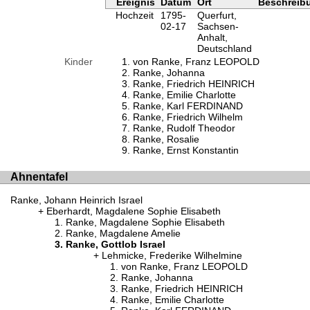
Ereignis
Datum
Ort
Beschreib
Hochzeit
1795-
Querfurt,
02-17
Sachsen-
Anhalt,
Deutschland
Kinder
von Ranke, Franz LEOPOLD
Ranke, Johanna
Ranke, Friedrich HEINRICH
Ranke, Emilie Charlotte
Ranke, Karl FERDINAND
Ranke, Friedrich Wilhelm
Ranke, Rudolf Theodor
Ranke, Rosalie
Ranke, Ernst Konstantin
Ahnentafel
Ranke, Johann Heinrich Israel
Eberhardt, Magdalene Sophie Elisabeth
Ranke, Magdalene Sophie Elisabeth
Ranke, Magdalene Amelie
Ranke, Gottlob Israel
Lehmicke, Frederike Wilhelmine
von Ranke, Franz LEOPOLD
Ranke, Johanna
Ranke, Friedrich HEINRICH
Ranke, Emilie Charlotte