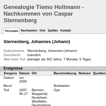
Genealogie Tiemo Hollmann -
Nachkommen von Caspar
Sternenberg
Nachnamen
Orte
Quellen
Kontakt
Personen
Sternenberg, Johannes (Johann)
Geburtsname
Sternenberg, Johannes (Johann)
Geschlecht
männlich
Alter beim Tod
(weniger als 302 Jahre, 7 Monate, 5 Tage)
Ereignisse
Ereignis
Datum
Ort
Beschreibung
Notizen
Quellen
Geburt
vor
2000
Beruf
Breitweber
Tod
1697-
Barmen,
Oye
05-27
Wuppertal,
Nordrhein-
Westfalen,
Deutschland