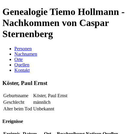
Genealogie Tiemo Hollmann -
Nachkommen von Caspar
Sternenberg
Personen
Nachnamen
Orte
Quellen
Kontakt
Köster, Paul Ernst
Geburtsname
Köster, Paul Ernst
Geschlecht
männlich
Alter beim Tod
Unbekannt
Ereignisse
Ereignis
Datum
Ort
Beschreibung
Notizen
Quellen