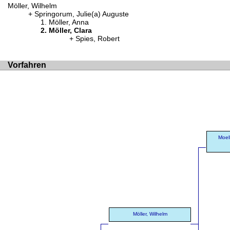
Möller, Wilhelm
Springorum, Julie(a) Auguste
Möller, Anna
Möller, Clara
Spies, Robert
Vorfahren
Moell
Möller, Wilhelm