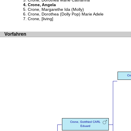
Crone, Dorothea Marie Catharina
Crone, Angela
Crone, Margarethe Ida (Molly)
Crone, Dorothea (Dolly Pop) Marie Adele
Crone, [living]
Vorfahren
Cr
Crone, Gottfried CARL
Eduard