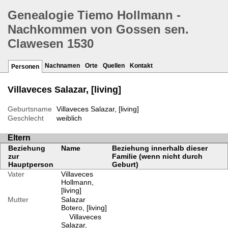
Genealogie Tiemo Hollmann -
Nachkommen von Gossen sen.
Clawesen 1530
Nachnamen
Orte
Quellen
Kontakt
Personen
Villaveces Salazar, [living]
Geburtsname
Villaveces Salazar, [living]
Geschlecht
weiblich
Eltern
Beziehung
Name
Beziehung innerhalb dieser
zur
Familie (wenn nicht durch
Hauptperson
Geburt)
Vater
Villaveces
Hollmann,
[living]
Mutter
Salazar
Botero, [living]
Villaveces
Salazar,