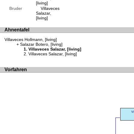
[living]
Bruder
Villaveces
Salazar,
[living]
Ahnentafel
Villaveces Hollmann, [living]
Salazar Botero, [living]
Villaveces Salazar, [living]
Villaveces Salazar, [living]
Vorfahren
Vi