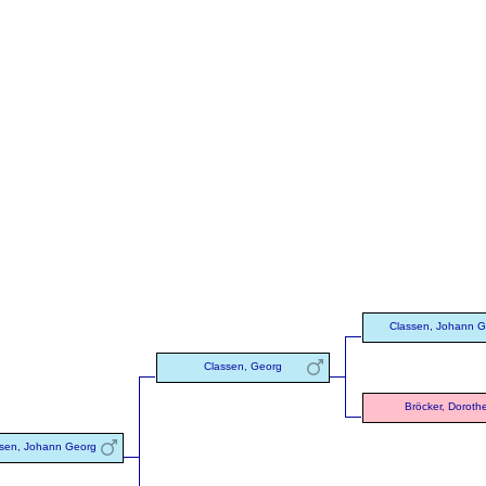
Classen, Johann 
Classen, Georg
Bröcker, Doroth
sen, Johann Georg