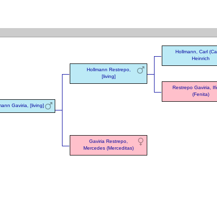
Hollmann, Carl (Ca
Heinrich
Hollmann Restrepo,
[living]
Restrepo Gaviria, If
(Fenita)
ann Gaviria, [living]
Gaviria Restrepo,
Mercedes (Merceditas)