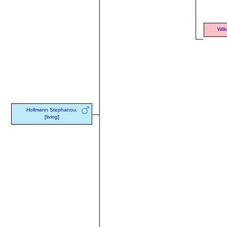
Wilk
Hollmann Stephanou,
[living]