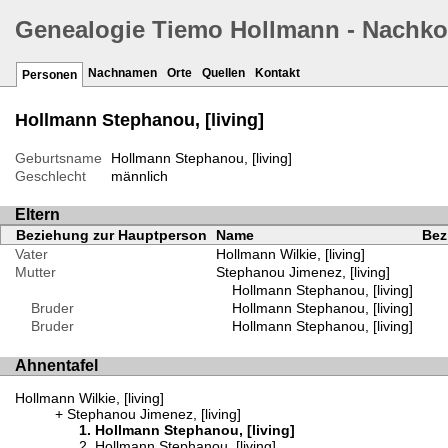
Genealogie Tiemo Hollmann - Nachk
Nachnamen
Orte
Quellen
Kontakt
Personen
Hollmann Stephanou, [living]
Geburtsname
Hollmann Stephanou, [living]
Geschlecht
männlich
Eltern
Beziehung zur Hauptperson
Name
Bez
Vater
Hollmann Wilkie, [living]
Mutter
Stephanou Jimenez, [living]
Hollmann Stephanou, [living]
Bruder
Hollmann Stephanou, [living]
Bruder
Hollmann Stephanou, [living]
Ahnentafel
Hollmann Wilkie, [living]
Stephanou Jimenez, [living]
Hollmann Stephanou, [living]
Hollmann Stephanou, [living]