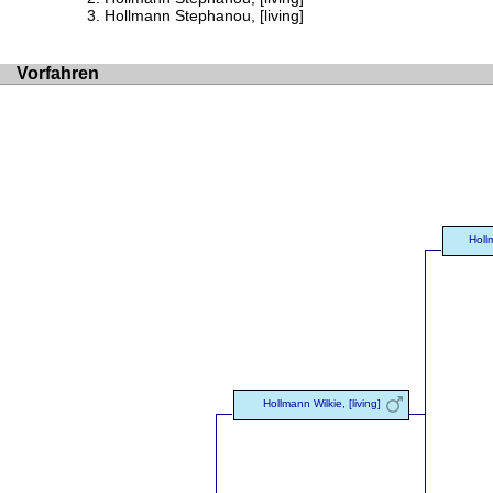
Hollmann Stephanou, [living]
Vorfahren
Hollm
Hollmann Wilkie, [living]