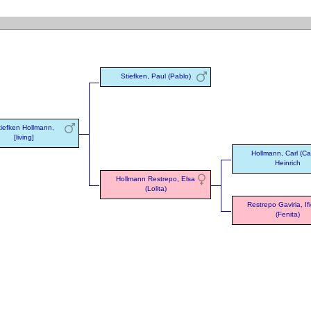
Stiefken, Paul (Pablo)
tiefken Hollmann,
[living]
Hollmann, Carl (Ca
Heinrich
Hollmann Restrepo, Elsa
(Lolita)
Restrepo Gaviria, If
(Fenita)