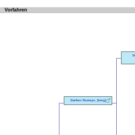
Vorfahren
S
Stiefken Restrepo, [living]