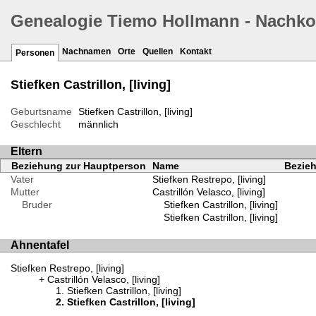
Genealogie Tiemo Hollmann - Nachk
Nachnamen
Orte
Quellen
Kontakt
Personen
Stiefken Castrillon, [living]
Geburtsname
Stiefken Castrillon, [living]
Geschlecht
männlich
Eltern
Beziehung zur Hauptperson
Name
Bezieh
Vater
Stiefken Restrepo, [living]
Mutter
Castrillón Velasco, [living]
Bruder
Stiefken Castrillon, [living]
Stiefken Castrillon, [living]
Ahnentafel
Stiefken Restrepo, [living]
Castrillón Velasco, [living]
Stiefken Castrillon, [living]
Stiefken Castrillon, [living]