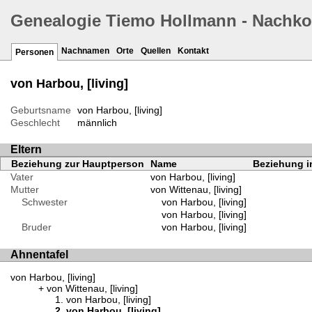
Genealogie Tiemo Hollmann - Nachk
Nachnamen
Orte
Quellen
Kontakt
Personen
von Harbou, [living]
Geburtsname
von Harbou, [living]
Geschlecht
männlich
Eltern
Beziehung zur Hauptperson
Name
Beziehung in
Vater
von Harbou, [living]
Mutter
von Wittenau, [living]
Schwester
von Harbou, [living]
von Harbou, [living]
Bruder
von Harbou, [living]
Ahnentafel
von Harbou, [living]
von Wittenau, [living]
von Harbou, [living]
von Harbou, [living]