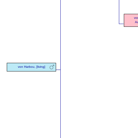
vo
Ad
von Harbou, [living]