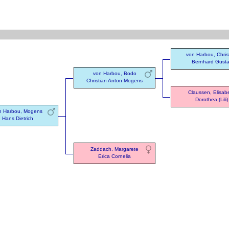
von Harbou, Chris
Bernhard Gust
von Harbou, Bodo
Christian Anton Mogens
Claussen, Elisab
Dorothea (Lili)
n Harbou, Mogens
Hans Dietrich
Zaddach, Margarete
Erica Cornelia