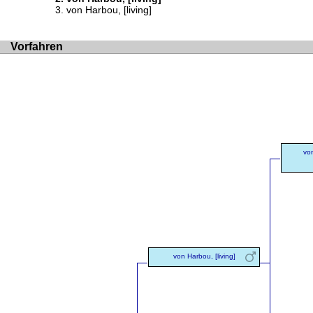
von Harbou, [living]
Vorfahren
vo
von Harbou, [living]