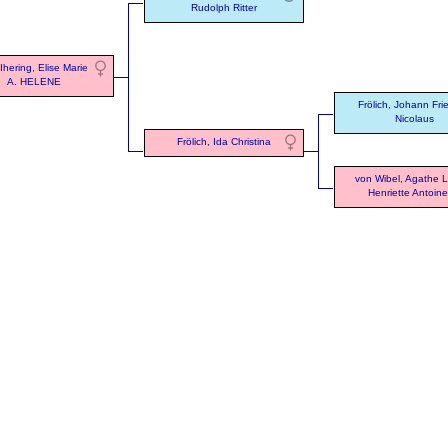
Rudolph Ritter
Ihering, Elise Marie
A. HELENE
Frölich, Johann Frie
Nicolaus
Frölich, Ida Christina
von Wibel, Agathe 
Henriette Antoine