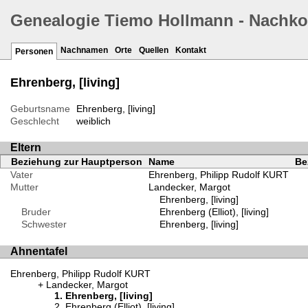
Genealogie Tiemo Hollmann - Nachk
Nachnamen
Orte
Quellen
Kontakt
Personen
Ehrenberg, [living]
Geburtsname
Ehrenberg, [living]
Geschlecht
weiblich
Eltern
Beziehung zur Hauptperson
Name
Be
Vater
Ehrenberg, Philipp Rudolf KURT
Mutter
Landecker, Margot
Ehrenberg, [living]
Bruder
Ehrenberg (Elliot), [living]
Schwester
Ehrenberg, [living]
Ahnentafel
Ehrenberg, Philipp Rudolf KURT
Landecker, Margot
Ehrenberg, [living]
Ehrenberg (Elliot), [living]