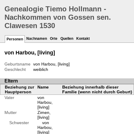
Genealogie Tiemo Hollmann -
Nachkommen von Gossen sen.
Clawesen 1530
Nachnamen
Orte
Quellen
Kontakt
Personen
von Harbou, [living]
Geburtsname
von Harbou, [living]
Geschlecht
weiblich
Eltern
Beziehung zur
Name
Beziehung innerhalb dieser
Hauptperson
Familie (wenn nicht durch Geburt)
Vater
von
Harbou,
[living]
Mutter
Zimen,
[living]
Schwester
von
Harbou,
[living]