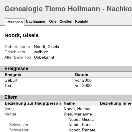
Genealogie Tiemo Hollmann - Nachk
Nachnamen
Orte
Quellen
Kontakt
Personen
Noodt, Gisela
Geburtsname
Noodt, Gisela
Geschlecht
weiblich
Alter beim Tod
Unbekannt
Ereignisse
Ereignis
Datum
Geburt
vor 2000
Tod
vor 2000
Eltern
Beziehung zur Hauptperson
Name
Beziehung inner
Vater
Noodt, Helmut
Mutter
Illies, Marianne
Noodt, Gisela
Schwester
Noodt, Karin
Schwester
Noodt, Renate