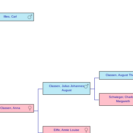
Illies, Carl
Classen, August Th
Classen, Julius Johannes
August
Schwieger, Charlo
Margareth
Classen, Anna
Eiffe, Amrie Louise