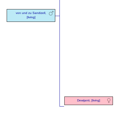
von und zu Sandizell,
[living]
Dewijanti, [living]