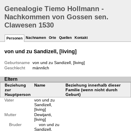
Genealogie Tiemo Hollmann -
Nachkommen von Gossen sen.
Clawesen 1530
Nachnamen
Orte
Quellen
Kontakt
Personen
von und zu Sandizell, [living]
Geburtsname
von und zu Sandizell, [living]
Geschlecht
männlich
Eltern
Beziehung
Name
Beziehung innerhalb dieser
zur
Familie (wenn nicht durch
Hauptperson
Geburt)
Vater
von und zu
Sandizell,
[living]
Mutter
Dewijanti,
[living]
Bruder
von und zu
Sandizell,