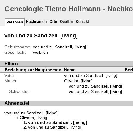
Genealogie Tiemo Hollmann - Nachk
Nachnamen
Orte
Quellen
Kontakt
Personen
von und zu Sandizell, [living]
Geburtsname
von und zu Sandizell, [living]
Geschlecht
weiblich
Eltern
Beziehung zur Hauptperson
Name
Bezi
Vater
von und zu Sandizell, [living]
Mutter
Oliveira, [living]
von und zu Sandizell, [living]
Schwester
von und zu Sandizell, [living]
Ahnentafel
von und zu Sandizell, [living]
Oliveira, [living]
von und zu Sandizell, [living]
von und zu Sandizell, [living]