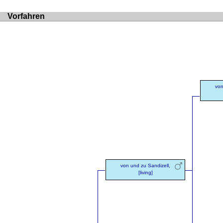
Vorfahren
von
von und zu Sandizell,
[living]