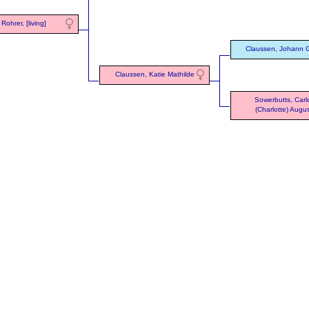
Rohrer, [living]
Claussen, Johann 
Claussen, Katie Mathilde
Sowerbutts, Carl
(Charlotte) Augu