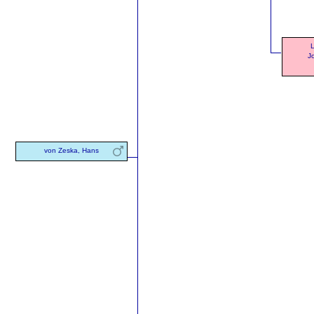
L
J
von Zeska, Hans