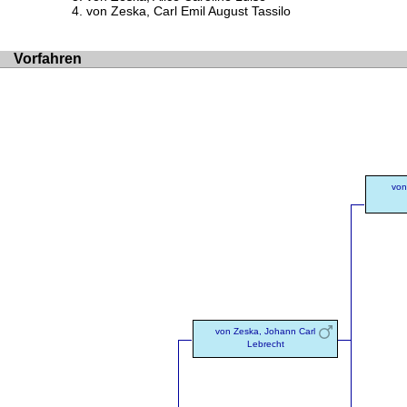
von Zeska, Carl Emil August Tassilo
Vorfahren
von
von Zeska, Johann Carl
Lebrecht