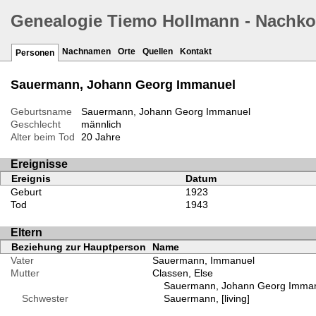
Genealogie Tiemo Hollmann - Nachk
Nachnamen
Orte
Quellen
Kontakt
Personen
Sauermann, Johann Georg Immanuel
Geburtsname
Sauermann, Johann Georg Immanuel
Geschlecht
männlich
Alter beim Tod
20 Jahre
Ereignisse
Ereignis
Datum
Geburt
1923
Tod
1943
Eltern
Beziehung zur Hauptperson
Name
Vater
Sauermann, Immanuel
Mutter
Classen, Else
Sauermann, Johann Georg Imma
Schwester
Sauermann, [living]