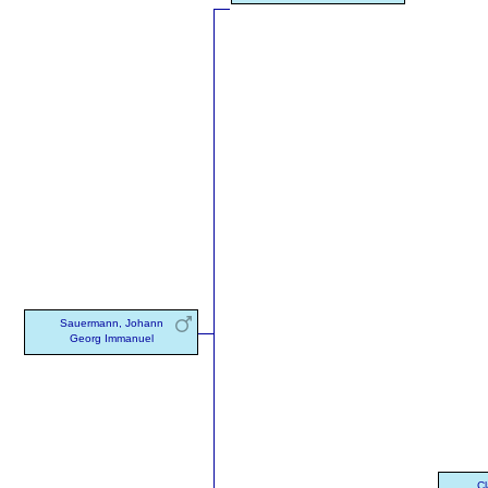
Sauermann, Johann
Georg Immanuel
Cl