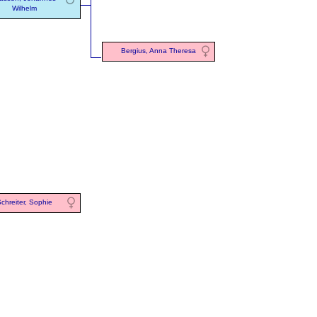
Wilhelm
Bergius, Anna Theresa
chreiter, Sophie