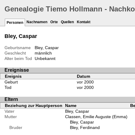
Genealogie Tiemo Hollmann - Nachk
Nachnamen
Orte
Quellen
Kontakt
Personen
Bley, Caspar
Geburtsname
Bley, Caspar
Geschlecht
männlich
Alter beim Tod
Unbekannt
Ereignisse
Ereignis
Datum
Geburt
vor 2000
Tod
vor 2000
Eltern
Beziehung zur Hauptperson
Name
Be
Vater
Bley, Caspar
Mutter
Classen, Emilie Auguste (Emma)
Bley, Caspar
Bruder
Bley, Ferdinand