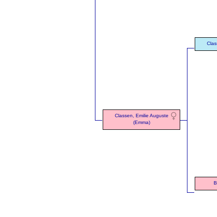
Clas
Classen, Emilie Auguste
(Emma)
B