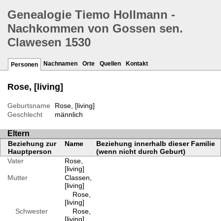
Genealogie Tiemo Hollmann -
Nachkommen von Gossen sen.
Clawesen 1530
Nachnamen
Orte
Quellen
Kontakt
Personen
Rose, [living]
Geburtsname
Rose, [living]
Geschlecht
männlich
Eltern
Beziehung zur
Name
Beziehung innerhalb dieser Familie
Hauptperson
(wenn nicht durch Geburt)
Vater
Rose,
[living]
Mutter
Classen,
[living]
Rose,
[living]
Schwester
Rose,
[living]