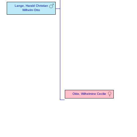
Lange, Harald Christian
Wilhelm Otto
Olde, Wilhelmine Cecilie