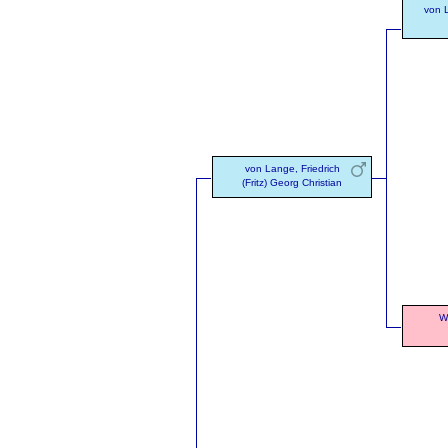
von L
von Lange, Friedrich
(Fritz) Georg Christian
W