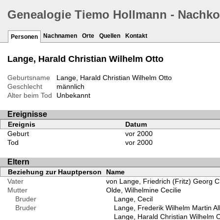
Genealogie Tiemo Hollmann - Nachk
Nachnamen
Orte
Quellen
Kontakt
Personen
Lange, Harald Christian Wilhelm Otto
Geburtsname
Lange, Harald Christian Wilhelm Otto
Geschlecht
männlich
Alter beim Tod
Unbekannt
Ereignisse
Ereignis
Datum
Geburt
vor 2000
Tod
vor 2000
Eltern
Beziehung zur Hauptperson
Name
Vater
von Lange, Friedrich (Fritz) Georg C
Mutter
Olde, Wilhelmine Cecilie
Bruder
Lange, Cecil
Bruder
Lange, Frederik Wilhelm Martin Al
Lange, Harald Christian Wilhelm O