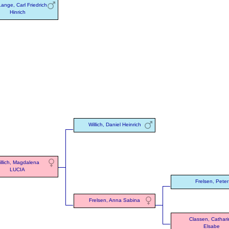
ange, Carl Friedrich
Hinrich
Willich, Daniel Heinrich
illich, Magdalena
LUCIA
Frelsen, Peter
Frelsen, Anna Sabina
Classen, Cathar
Elsabe