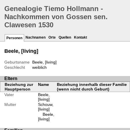
Genealogie Tiemo Hollmann -
Nachkommen von Gossen sen.
Clawesen 1530
Nachnamen
Orte
Quellen
Kontakt
Personen
Beele, [living]
Geburtsname
Beele, [living]
Geschlecht
weiblich
Eltern
Beziehung zur
Name
Beziehung innerhalb dieser Familie
Hauptperson
(wenn nicht durch Geburt)
Vater
Beele,
[living]
Mutter
Schouw,
[living]
Beele,
[living]