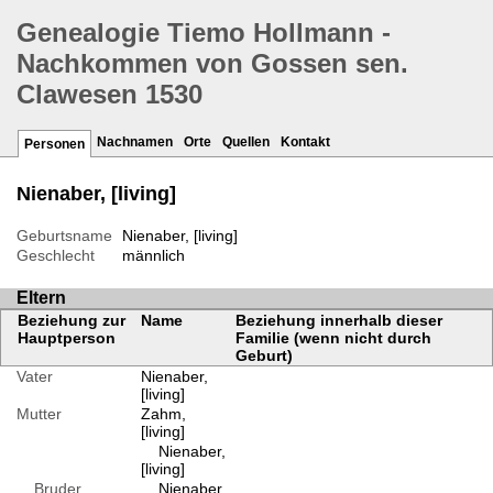
Genealogie Tiemo Hollmann -
Nachkommen von Gossen sen.
Clawesen 1530
Nachnamen
Orte
Quellen
Kontakt
Personen
Nienaber, [living]
Geburtsname
Nienaber, [living]
Geschlecht
männlich
Eltern
Beziehung zur
Name
Beziehung innerhalb dieser
Hauptperson
Familie (wenn nicht durch
Geburt)
Vater
Nienaber,
[living]
Mutter
Zahm,
[living]
Nienaber,
[living]
Bruder
Nienaber,