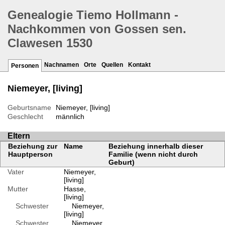
Genealogie Tiemo Hollmann -
Nachkommen von Gossen sen.
Clawesen 1530
Nachnamen
Orte
Quellen
Kontakt
Personen
Niemeyer, [living]
Geburtsname
Niemeyer, [living]
Geschlecht
männlich
Eltern
Beziehung zur
Name
Beziehung innerhalb dieser
Hauptperson
Familie (wenn nicht durch
Geburt)
Vater
Niemeyer,
[living]
Mutter
Hasse,
[living]
Schwester
Niemeyer,
[living]
Schwester
Niemeyer,