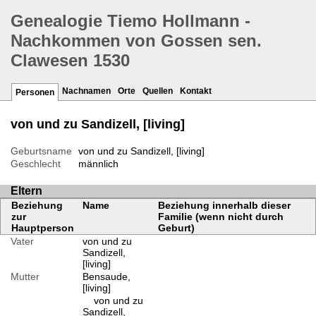
Genealogie Tiemo Hollmann -
Nachkommen von Gossen sen.
Clawesen 1530
Nachnamen
Orte
Quellen
Kontakt
Personen
von und zu Sandizell, [living]
Geburtsname
von und zu Sandizell, [living]
Geschlecht
männlich
Eltern
Beziehung
Name
Beziehung innerhalb dieser
zur
Familie (wenn nicht durch
Hauptperson
Geburt)
Vater
von und zu
Sandizell,
[living]
Mutter
Bensaude,
[living]
von und zu
Sandizell,