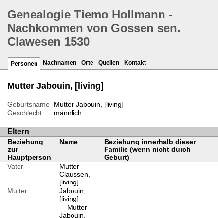
Genealogie Tiemo Hollmann -
Nachkommen von Gossen sen.
Clawesen 1530
Nachnamen
Orte
Quellen
Kontakt
Personen
Mutter Jabouin, [living]
Geburtsname
Mutter Jabouin, [living]
Geschlecht
männlich
Eltern
Beziehung
Name
Beziehung innerhalb dieser
zur
Familie (wenn nicht durch
Hauptperson
Geburt)
Vater
Mutter
Claussen,
[living]
Mutter
Jabouin,
[living]
Mutter
Jabouin,