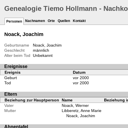
Genealogie Tiemo Hollmann - Nachk
Nachnamen
Orte
Quellen
Kontakt
Personen
Noack, Joachim
Geburtsname
Noack, Joachim
Geschlecht
männlich
Alter beim Tod
Unbekannt
Ereignisse
Ereignis
Datum
Geburt
vor 2000
Tod
vor 2000
Eltern
Beziehung zur Hauptperson
Name
Beziehung i
Vater
Noack, Werner
Mutter
Libberetz, Anne Marie
Noack, Joachim
Ahnentafel