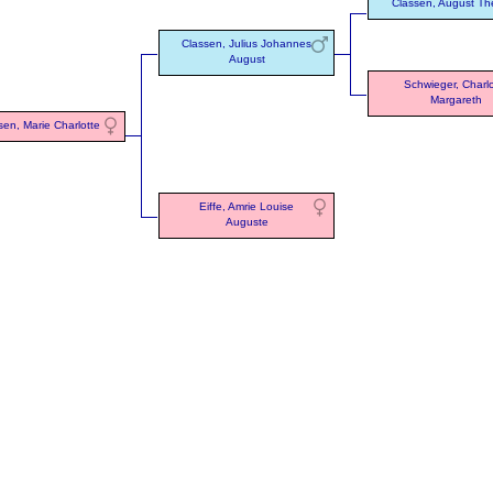
Classen, August Th
Classen, Julius Johannes
August
Schwieger, Charlo
Margareth
sen, Marie Charlotte
Eiffe, Amrie Louise
Auguste