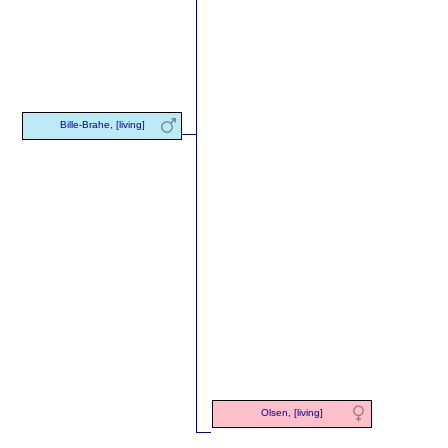
Bille-Brahe, [living]
Olsen, [living]