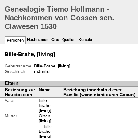
Genealogie Tiemo Hollmann -
Nachkommen von Gossen sen.
Clawesen 1530
Nachnamen
Orte
Quellen
Kontakt
Personen
Bille-Brahe, [living]
Geburtsname
Bille-Brahe, [living]
Geschlecht
männlich
Eltern
Beziehung zur
Name
Beziehung innerhalb dieser
Hauptperson
Familie (wenn nicht durch Geburt)
Vater
Bille-
Brahe,
[living]
Mutter
Olsen,
[living]
Bille-
Brahe,
[living]