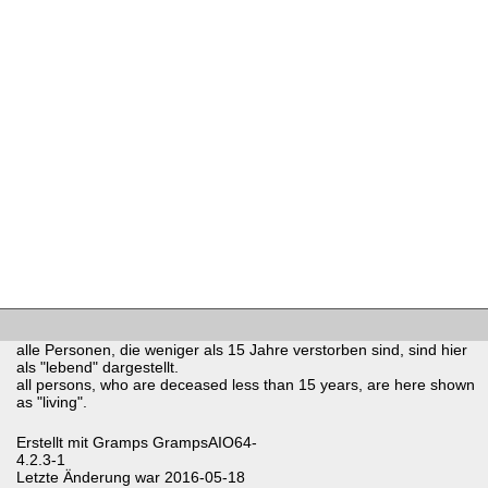
alle Personen, die weniger als 15 Jahre verstorben sind, sind hier
als "lebend" dargestellt.
all persons, who are deceased less than 15 years, are here shown
as "living".
Erstellt mit
Gramps
GrampsAIO64-
4.2.3-1
Letzte Änderung war 2016-05-18