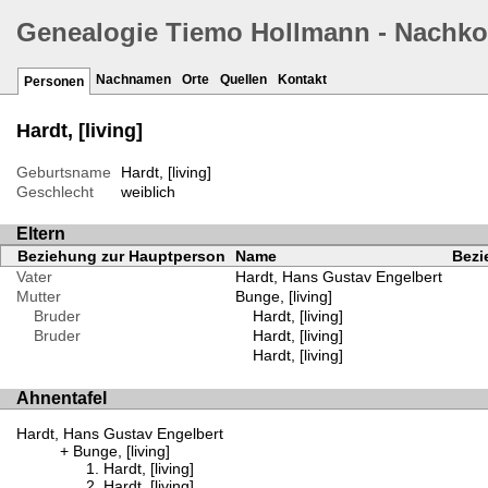
Genealogie Tiemo Hollmann - Nachk
Nachnamen
Orte
Quellen
Kontakt
Personen
Hardt, [living]
Geburtsname
Hardt, [living]
Geschlecht
weiblich
Eltern
Beziehung zur Hauptperson
Name
Bezi
Vater
Hardt, Hans Gustav Engelbert
Mutter
Bunge, [living]
Bruder
Hardt, [living]
Bruder
Hardt, [living]
Hardt, [living]
Ahnentafel
Hardt, Hans Gustav Engelbert
Bunge, [living]
Hardt, [living]
Hardt, [living]