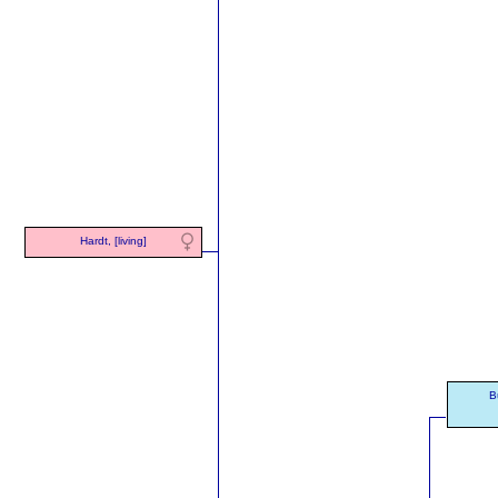
Hardt, [living]
B