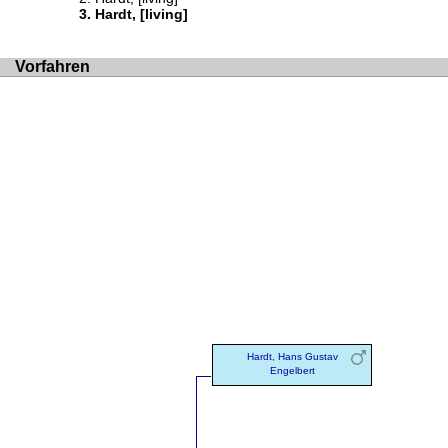
Hardt, [living]
Vorfahren
Hardt, Hans Gustav
Engelbert