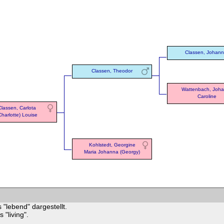
Classen, Johan
Classen, Theodor
Wattenbach, Joh
Caroline
Classen, Carlota
Charlotte) Louise
Kohlstedt, Georgine
Maria Johanna (Georgy)
 "lebend" dargestellt.
"living".