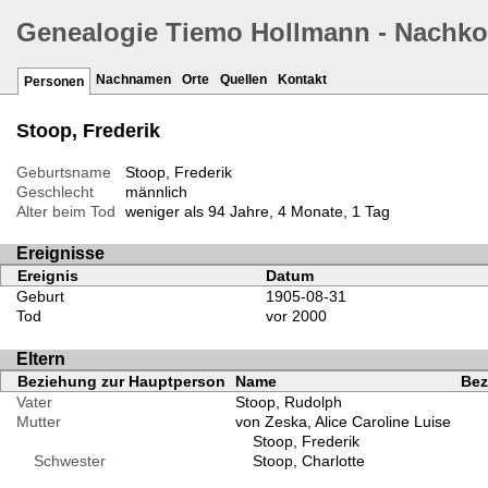
Genealogie Tiemo Hollmann - Nachk
Nachnamen
Orte
Quellen
Kontakt
Personen
Stoop, Frederik
Geburtsname
Stoop, Frederik
Geschlecht
männlich
Alter beim Tod
weniger als 94 Jahre, 4 Monate, 1 Tag
Ereignisse
Ereignis
Datum
Geburt
1905-08-31
Tod
vor 2000
Eltern
Beziehung zur Hauptperson
Name
Bez
Vater
Stoop, Rudolph
Mutter
von Zeska, Alice Caroline Luise
Stoop, Frederik
Schwester
Stoop, Charlotte