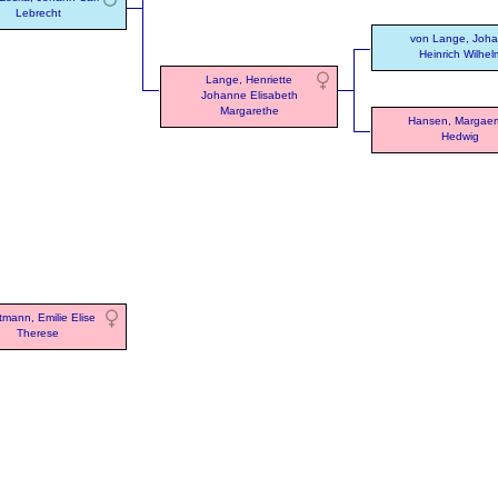
Lebrecht
von Lange, Joh
Heinrich Wilhel
Lange, Henriette
Johanne Elisabeth
Margarethe
Hansen, Margaer
Hedwig
tmann, Emilie Elise
Therese