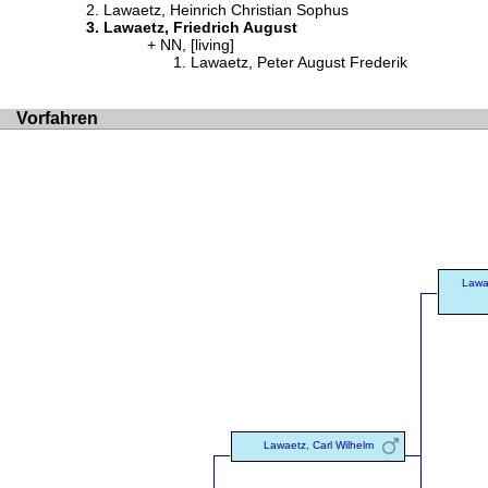
Lawaetz, Heinrich Christian Sophus
Lawaetz, Friedrich August
NN, [living]
Lawaetz, Peter August Frederik
Vorfahren
Lawae
Lawaetz, Carl Wilhelm