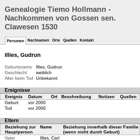
Genealogie Tiemo Hollmann -
Nachkommen von Gossen sen.
Clawesen 1530
Nachnamen
Orte
Quellen
Kontakt
Personen
Illies, Gudrun
Geburtsname
Illies, Gudrun
Geschlecht
weiblich
Alter beim Tod
Unbekannt
Ereignisse
Ereignis
Datum
Ort
Beschreibung
Notizen
Quellen
Geburt
vor 2000
Tod
vor 2000
Eltern
Beziehung zur
Name
Beziehung innerhalb dieser Familie
Hauptperson
(wenn nicht durch Geburt)
Vater
Illies, Carl