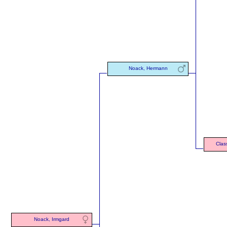
Noack, Hermann
Clas
Noack, Irmgard