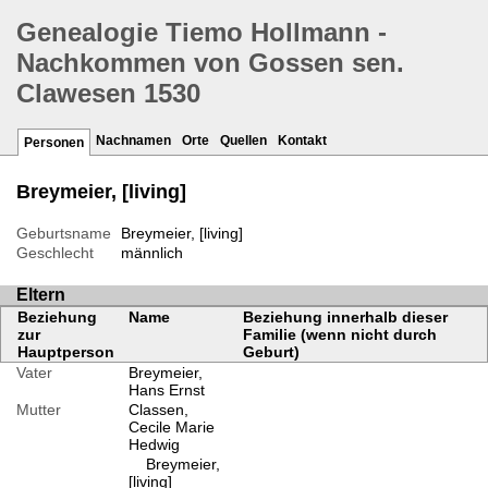
Genealogie Tiemo Hollmann -
Nachkommen von Gossen sen.
Clawesen 1530
Nachnamen
Orte
Quellen
Kontakt
Personen
Breymeier, [living]
Geburtsname
Breymeier, [living]
Geschlecht
männlich
Eltern
Beziehung
Name
Beziehung innerhalb dieser
zur
Familie (wenn nicht durch
Hauptperson
Geburt)
Vater
Breymeier,
Hans Ernst
Mutter
Classen,
Cecile Marie
Hedwig
Breymeier,
[living]