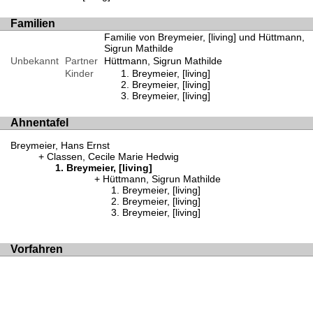
Familien
Familie von Breymeier, [living] und Hüttmann,
Sigrun Mathilde
Unbekannt
Partner
Hüttmann, Sigrun Mathilde
Kinder
Breymeier, [living]
Breymeier, [living]
Breymeier, [living]
Ahnentafel
Breymeier, Hans Ernst
Classen, Cecile Marie Hedwig
Breymeier, [living]
Hüttmann, Sigrun Mathilde
Breymeier, [living]
Breymeier, [living]
Breymeier, [living]
Vorfahren