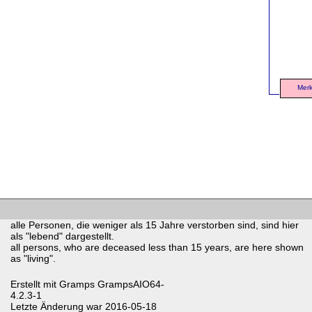
Merk
alle Personen, die weniger als 15 Jahre verstorben sind, sind hier
als "lebend" dargestellt.
all persons, who are deceased less than 15 years, are here shown
as "living".
Erstellt mit
Gramps
GrampsAIO64-
4.2.3-1
Letzte Änderung war 2016-05-18