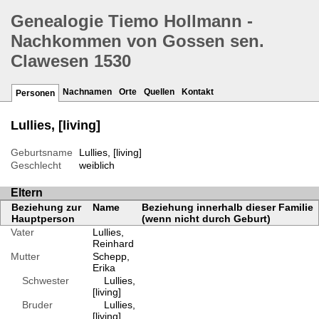
Genealogie Tiemo Hollmann -
Nachkommen von Gossen sen.
Clawesen 1530
Nachnamen
Orte
Quellen
Kontakt
Personen
Lullies, [living]
Geburtsname
Lullies, [living]
Geschlecht
weiblich
Eltern
Beziehung zur
Name
Beziehung innerhalb dieser Familie
Hauptperson
(wenn nicht durch Geburt)
Vater
Lullies,
Reinhard
Mutter
Schepp,
Erika
Schwester
Lullies,
[living]
Bruder
Lullies,
[living]