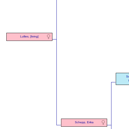
Lullies, [living]
Sc
Schepp, Erika