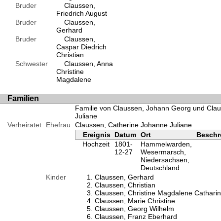
Bruder
Claussen,
Friedrich August
Bruder
Claussen,
Gerhard
Bruder
Claussen,
Caspar Diedrich
Christian
Schwester
Claussen, Anna
Christine
Magdalene
Familien
Familie von Claussen, Johann Georg und Cla
Juliane
Verheiratet
Ehefrau
Claussen, Catherine Johanne Juliane
Ereignis
Datum
Ort
Beschr
Hochzeit
1801-
Hammelwarden,
12-27
Wesermarsch,
Niedersachsen,
Deutschland
Kinder
Claussen, Gerhard
Claussen, Christian
Claussen, Christine Magdalene Cathari
Claussen, Marie Christine
Claussen, Georg Wilhelm
Claussen, Franz Eberhard