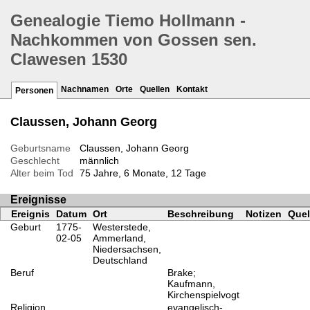
Genealogie Tiemo Hollmann -
Nachkommen von Gossen sen.
Clawesen 1530
Nachnamen
Orte
Quellen
Kontakt
Personen
Claussen, Johann Georg
Geburtsname
Claussen, Johann Georg
Geschlecht
männlich
Alter beim Tod
75 Jahre, 6 Monate, 12 Tage
Ereignisse
Ereignis
Datum
Ort
Beschreibung
Notizen
Quel
Geburt
1775-
Westerstede,
02-05
Ammerland,
Niedersachsen,
Deutschland
Beruf
Brake;
Kaufmann,
Kirchenspielvogt
Religion
evangelisch-