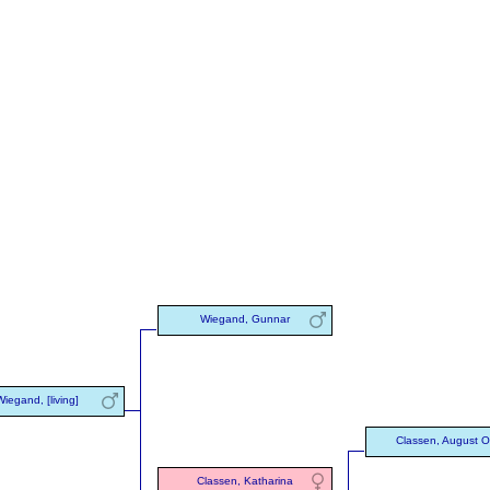
Wiegand, Gunnar
Wiegand, [living]
Classen, August O
Classen, Katharina