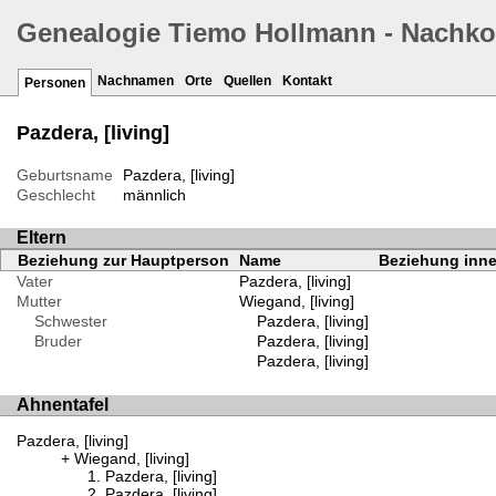
Genealogie Tiemo Hollmann - Nachk
Nachnamen
Orte
Quellen
Kontakt
Personen
Pazdera, [living]
Geburtsname
Pazdera, [living]
Geschlecht
männlich
Eltern
Beziehung zur Hauptperson
Name
Beziehung inne
Vater
Pazdera, [living]
Mutter
Wiegand, [living]
Schwester
Pazdera, [living]
Bruder
Pazdera, [living]
Pazdera, [living]
Ahnentafel
Pazdera, [living]
Wiegand, [living]
Pazdera, [living]
Pazdera, [living]