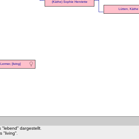
(Käthe) Sophie Henriette
Lütten, Käthe
Lermer, [living]
 "lebend" dargestellt.
"living".