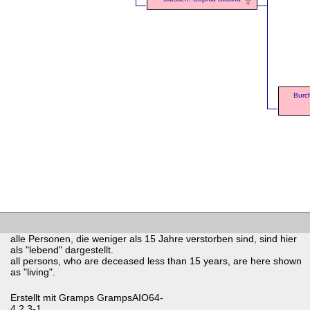
Burc
alle Personen, die weniger als 15 Jahre verstorben sind, sind hier
als "lebend" dargestellt.
all persons, who are deceased less than 15 years, are here shown
as "living".
Erstellt mit
Gramps
GrampsAIO64-
4.2.3-1