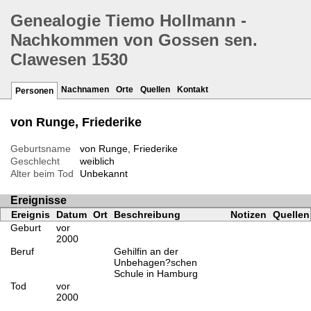
Genealogie Tiemo Hollmann -
Nachkommen von Gossen sen.
Clawesen 1530
Nachnamen
Orte
Quellen
Kontakt
Personen
von Runge, Friederike
Geburtsname
von Runge, Friederike
Geschlecht
weiblich
Alter beim Tod
Unbekannt
Ereignisse
Ereignis
Datum
Ort
Beschreibung
Notizen
Quellen
Geburt
vor
2000
Beruf
Gehilfin an der
Unbehagen?schen
Schule in Hamburg
Tod
vor
2000