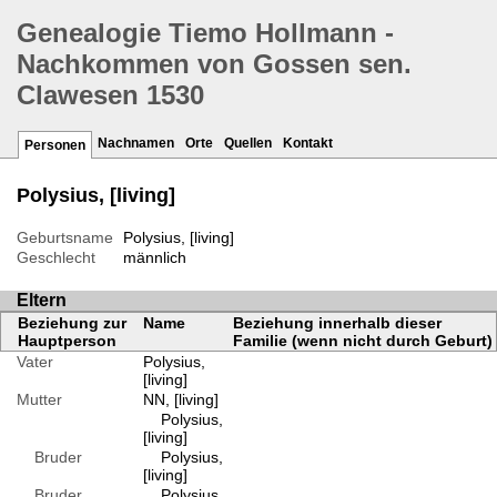
Genealogie Tiemo Hollmann -
Nachkommen von Gossen sen.
Clawesen 1530
Nachnamen
Orte
Quellen
Kontakt
Personen
Polysius, [living]
Geburtsname
Polysius, [living]
Geschlecht
männlich
Eltern
Beziehung zur
Name
Beziehung innerhalb dieser
Hauptperson
Familie (wenn nicht durch Geburt)
Vater
Polysius,
[living]
Mutter
NN, [living]
Polysius,
[living]
Bruder
Polysius,
[living]
Bruder
Polysius,