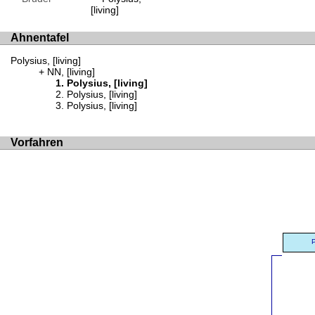
[living]
Ahnentafel
Polysius, [living]
NN, [living]
Polysius, [living]
Polysius, [living]
Polysius, [living]
Vorfahren
P