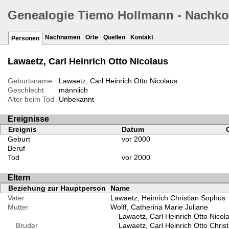
Genealogie Tiemo Hollmann - Nachk
Nachnamen
Orte
Quellen
Kontakt
Personen
Lawaetz, Carl Heinrich Otto Nicolaus
Geburtsname
Lawaetz, Carl Heinrich Otto Nicolaus
Geschlecht
männlich
Alter beim Tod
Unbekannt
Ereignisse
Ereignis
Datum
Geburt
vor 2000
Beruf
Tod
vor 2000
Eltern
Beziehung zur Hauptperson
Name
Vater
Lawaetz, Heinrich Christian Sophus
Mutter
Wolff, Catherina Marie Juliane
Lawaetz, Carl Heinrich Otto Nicol
Bruder
Lawaetz, Carl Heinrich Otto Christ