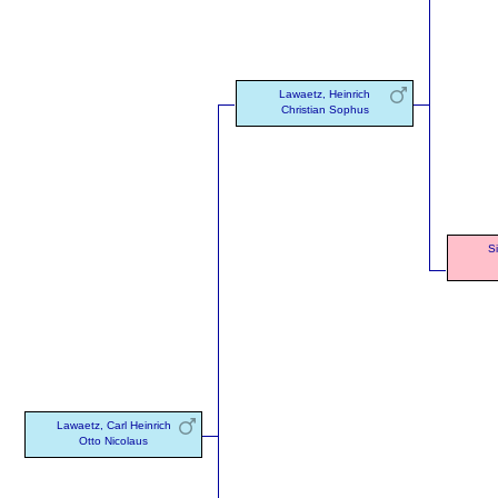
Lawaetz, Heinrich
Christian Sophus
S
Lawaetz, Carl Heinrich
Otto Nicolaus