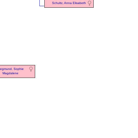
Schultz, Anna Elisabeth
iegmund, Sophie
Magdalene