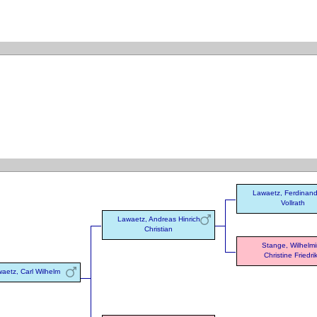
Lawaetz, Ferdinand
Vollrath
Lawaetz, Andreas Hinrich
Christian
Stange, Wilhelm
Christine Friedri
aetz, Carl Wilhelm