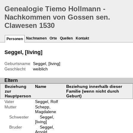
Genealogie Tiemo Hollmann -
Nachkommen von Gossen sen.
Clawesen 1530
Nachnamen
Orte
Quellen
Kontakt
Personen
Seggel, [living]
Geburtsname
Seggel, [living]
Geschlecht
weiblich
Eltern
Beziehung
Name
Beziehung innerhalb dieser
zur
Familie (wenn nicht durch
Hauptperson
Geburt)
Vater
Seggel, Rolf
Mutter
Schepp,
Magdalene
Schwester
Seggel,
[living]
Bruder
Seggel,
Arnold