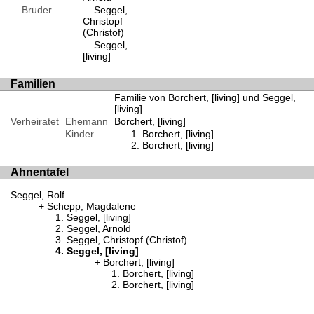
Bruder
Seggel,
Christopf
(Christof)
Seggel,
[living]
Familien
Familie von Borchert, [living] und Seggel,
[living]
Verheiratet
Ehemann
Borchert, [living]
Kinder
Borchert, [living]
Borchert, [living]
Ahnentafel
Seggel, Rolf
Schepp, Magdalene
Seggel, [living]
Seggel, Arnold
Seggel, Christopf (Christof)
Seggel, [living]
Borchert, [living]
Borchert, [living]
Borchert, [living]