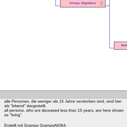
Schepp, Magdalene
Merk
alle Personen, die weniger als 15 Jahre verstorben sind, sind hier
als "lebend" dargestellt.
all persons, who are deceased less than 15 years, are here shown
as "living".
Erstellt mit
Gramps
GrampsAIO64-