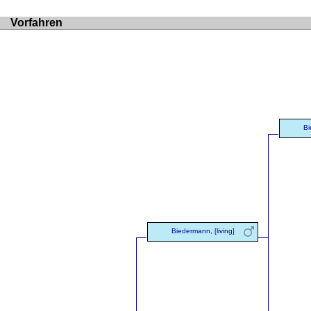
Vorfahren
Bi
Biedermann, [living]