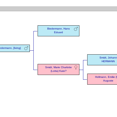
Biedermann, Hans
Eduard
edermann, [living]
Smidt, Johann
HERMANN
Smidt, Marie Charlotte
(Lotta) Kate?
Hollmann, Emilie (Mi
Auguste