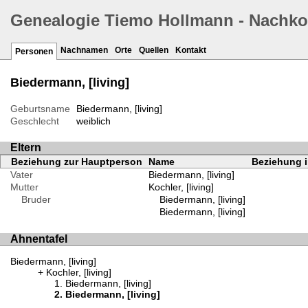
Genealogie Tiemo Hollmann - Nachk
Nachnamen
Orte
Quellen
Kontakt
Personen
Biedermann, [living]
Geburtsname
Biedermann, [living]
Geschlecht
weiblich
Eltern
Beziehung zur Hauptperson
Name
Beziehung i
Vater
Biedermann, [living]
Mutter
Kochler, [living]
Bruder
Biedermann, [living]
Biedermann, [living]
Ahnentafel
Biedermann, [living]
Kochler, [living]
Biedermann, [living]
Biedermann, [living]