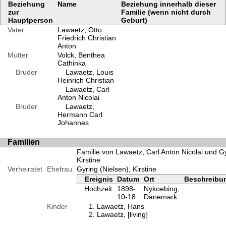
Beziehung
Name
Beziehung innerhalb dieser
zur
Familie (wenn nicht durch
Hauptperson
Geburt)
Vater
Lawaetz, Otto
Friedrich Christian
Anton
Mutter
Volck, Benthea
Cathinka
Bruder
Lawaetz, Louis
Heinrich Christian
Lawaetz, Carl
Anton Nicolai
Bruder
Lawaetz,
Hermann Carl
Johannes
Familien
Familie von Lawaetz, Carl Anton Nicolai und Gy
Kirstine
Verheiratet
Ehefrau
Gyring (Nielsen), Kirstine
Ereignis
Datum
Ort
Beschreibu
Hochzeit
1898-
Nykoebing,
10-18
Dänemark
Kinder
Lawaetz, Hans
Lawaetz, [living]