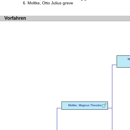
Moltke, Otto Julius greve
Vorfahren
M
Moltke, Magnus Theodor