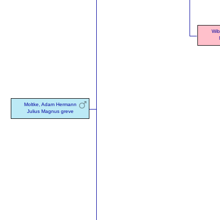
Wib
Moltke, Adam Hermann
Julius Magnus greve