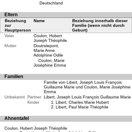
Deutschland
Eltern
Beziehung
Name
Beziehung innerhalb dieser
zur
Familie (wenn nicht durch
Hauptperson
Geburt)
Vater
Coulon, Hubert
Joseph Théophile
Mutter
Doutrelepont,
Marie Anne
Adolphine Odile
Coulon, Marie
Joséphine Emma
Familien
Familie von Libert, Joseph Louis François
Guillaume Marie und Coulon, Marie Joséphine
Emma
Unbekannt
Partner
Libert, Joseph Louis François Guillaume Marie
Kinder
Libert, Charles Marie Hubert
Libert, Paul Marie Théophile
Ahnentafel
Coulon, Hubert Joseph Théophile