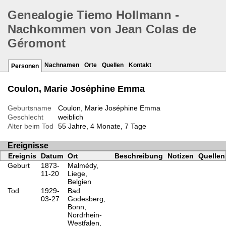
Genealogie Tiemo Hollmann -
Nachkommen von Jean Colas de
Géromont
Nachnamen
Orte
Quellen
Kontakt
Personen
Coulon, Marie Joséphine Emma
Geburtsname
Coulon, Marie Joséphine Emma
Geschlecht
weiblich
Alter beim Tod
55 Jahre, 4 Monate, 7 Tage
Ereignisse
Ereignis
Datum
Ort
Beschreibung
Notizen
Quellen
Geburt
1873-
Malmédy,
11-20
Liege,
Belgien
Tod
1929-
Bad
03-27
Godesberg,
Bonn,
Nordrhein-
Westfalen,