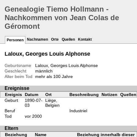
Genealogie Tiemo Hollmann -
Nachkommen von Jean Colas de
Géromont
Nachnamen
Orte
Quellen
Kontakt
Personen
Laloux, Georges Louis Alphonse
Geburtsname
Laloux, Georges Louis Alphonse
Geschlecht
männlich
Alter beim Tod
mehr als 100 Jahre
Ereignisse
Ereignis
Datum
Ort
Beschreibung
Notizen
Quellen
Geburt
1890-07-
Liège,
03
Belgien
Beruf
Industriel
Tod
vor 2000
Eltern
Beziehung
Name
Beziehung innerhalb dieser