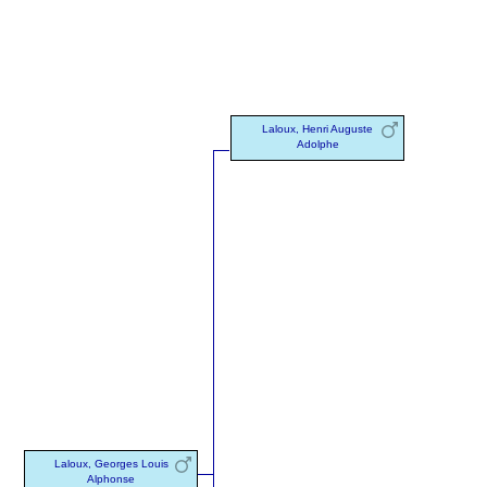
Laloux, Henri Auguste
Adolphe
Laloux, Georges Louis
Alphonse