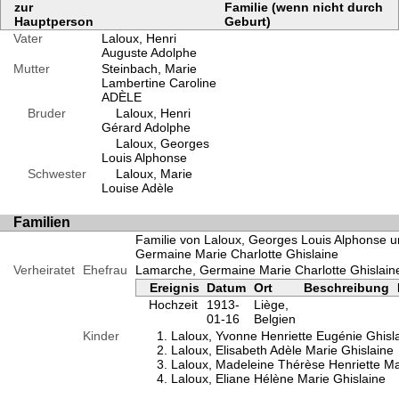
zur
Familie (wenn nicht durch
Hauptperson
Geburt)
Vater
Laloux, Henri
Auguste Adolphe
Mutter
Steinbach, Marie
Lambertine Caroline
ADÈLE
Bruder
Laloux, Henri
Gérard Adolphe
Laloux, Georges
Louis Alphonse
Schwester
Laloux, Marie
Louise Adèle
Familien
Familie von Laloux, Georges Louis Alphonse 
Germaine Marie Charlotte Ghislaine
Verheiratet
Ehefrau
Lamarche, Germaine Marie Charlotte Ghislain
Ereignis
Datum
Ort
Beschreibung
Hochzeit
1913-
Liège,
01-16
Belgien
Kinder
Laloux, Yvonne Henriette Eugénie Ghisl
Laloux, Elisabeth Adèle Marie Ghislaine
Laloux, Madeleine Thérèse Henriette Ma
Laloux, Eliane Hélène Marie Ghislaine