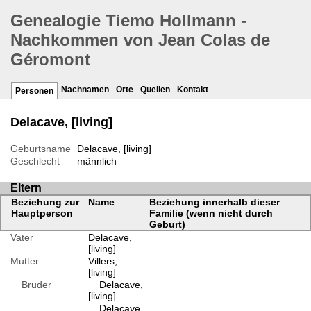
Genealogie Tiemo Hollmann -
Nachkommen von Jean Colas de
Géromont
Nachnamen
Orte
Quellen
Kontakt
Personen
Delacave, [living]
Geburtsname
Delacave, [living]
Geschlecht
männlich
Eltern
Beziehung zur
Name
Beziehung innerhalb dieser
Hauptperson
Familie (wenn nicht durch
Geburt)
Vater
Delacave,
[living]
Mutter
Villers,
[living]
Bruder
Delacave,
[living]
Delacave,