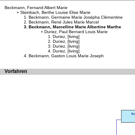
Beckmann, Fernand Albert Marie
Steinbach, Berthe Louise Elise Marie
Beckmann, Germaine Marie Josépha Clémentine
Beckmann, René Jules Marie Marcel
Beckmann, Marcelline Marie Albertine Marthe
Duriez, Paul Bernard Louis Marie
Duriez, [living]
Duriez, [living]
Duriez, [living]
Duriez, [living]
Beckmann, Gaston Louis Marie Joseph
Vorfahren
Be