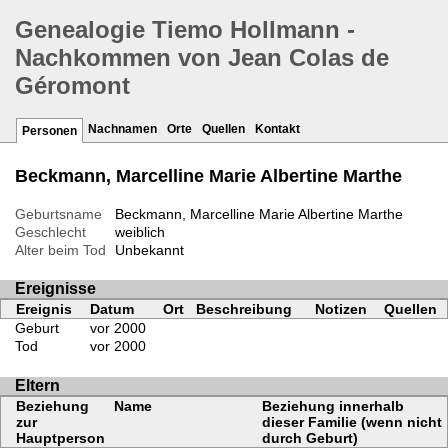
Genealogie Tiemo Hollmann -
Nachkommen von Jean Colas de
Géromont
Nachnamen
Orte
Quellen
Kontakt
Personen
Beckmann, Marcelline Marie Albertine Marthe
Geburtsname
Beckmann, Marcelline Marie Albertine Marthe
Geschlecht
weiblich
Alter beim Tod
Unbekannt
Ereignisse
Ereignis
Datum
Ort
Beschreibung
Notizen
Quellen
Geburt
vor 2000
Tod
vor 2000
Eltern
Beziehung
Name
Beziehung innerhalb
zur
dieser Familie (wenn nicht
Hauptperson
durch Geburt)