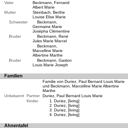
Vater
Beckmann, Fernand
Albert Marie
Mutter
Steinbach, Berthe
Louise Elise Marie
Schwester
Beckmann,
Germaine Marie
Josépha Clémentine
Bruder
Beckmann, René
Jules Marie Marcel
Beckmann,
Marcelline Marie
Albertine Marthe
Bruder
Beckmann, Gaston
Louis Marie Joseph
Familien
Familie von Duriez, Paul Bernard Louis Marie
und Beckmann, Marcelline Marie Albertine
Marthe
Unbekannt
Partner
Duriez, Paul Bernard Louis Marie
Kinder
Duriez, [living]
Duriez, [living]
Duriez, [living]
Duriez, [living]
Ahnentafel