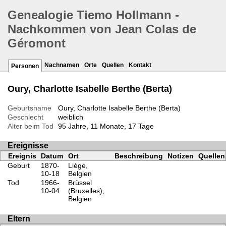
Genealogie Tiemo Hollmann -
Nachkommen von Jean Colas de
Géromont
Nachnamen
Orte
Quellen
Kontakt
Personen
Oury, Charlotte Isabelle Berthe (Berta)
Geburtsname
Oury, Charlotte Isabelle Berthe (Berta)
Geschlecht
weiblich
Alter beim Tod
95 Jahre, 11 Monate, 17 Tage
Ereignisse
Ereignis
Datum
Ort
Beschreibung
Notizen
Quellen
Geburt
1870-
Liège,
10-18
Belgien
Tod
1966-
Brüssel
10-04
(Bruxelles),
Belgien
Eltern