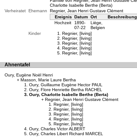
Familie von Regnier, Jean Henri Gustave Cl
Charlotte Isabelle Berthe (Berta)
Verheiratet
Ehemann
Regnier, Jean Henri Gustave Clément
Ereignis
Datum
Ort
Beschreibun
Hochzeit
1890-
Liège,
07-22
Belgien
Kinder
Regnier, [living]
Regnier, [living]
Regnier, [living]
Regnier, [living]
Regnier, [living]
Ahnentafel
Oury, Eugène Noël Henri
Masson, Marie Laure Bertha
Oury, Guillaume Eugène Hector PAUL
Oury, Flore Henriette Bertha RACHEL
Oury, Charlotte Isabelle Berthe (Berta)
Regnier, Jean Henri Gustave Clément
Regnier, [living]
Regnier, [living]
Regnier, [living]
Regnier, [living]
Regnier, [living]
Oury, Charles Victor ALBERT
Oury, Charles Libert Richard MARCEL